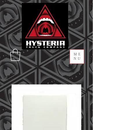
ME
NU